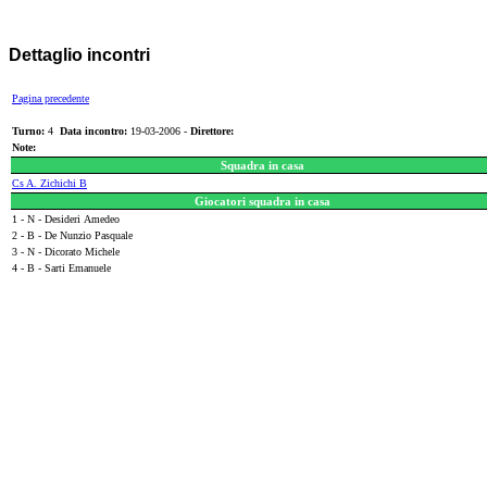
Dettaglio incontri
Pagina precedente
Turno:
4
Data incontro:
19-03-2006 -
Direttore:
Note:
Squadra in casa
Cs A. Zichichi B
Giocatori squadra in casa
1 - N - Desideri Amedeo
2 - B - De Nunzio Pasquale
3 - N - Dicorato Michele
4 - B - Sarti Emanuele