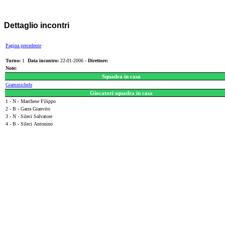
Dettaglio incontri
Pagina precedente
Turno:
1
Data incontro:
22-01-2006 -
Direttore:
Note:
Squadra in casa
Grammichele
Giocatori squadra in casa
1 - N - Marchese Filippo
2 - B - Garra Gianvito
3 - N - Sileci Salvatore
4 - B - Sileci Antonino