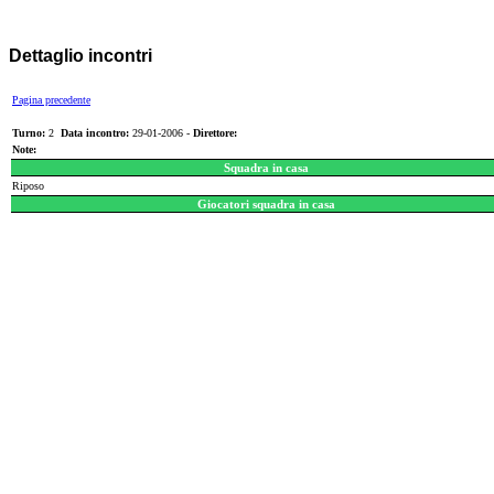
Dettaglio incontri
Pagina precedente
Turno:
2
Data incontro:
29-01-2006 -
Direttore:
Note:
Squadra in casa
Riposo
Giocatori squadra in casa