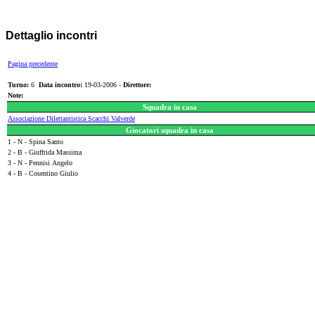
Dettaglio incontri
Pagina precedente
Turno:
6
Data incontro:
19-03-2006 -
Direttore:
Note:
Squadra in casa
Associazione Dilettantistica Scacchi Valverde
Giocatori squadra in casa
1 - N - Spina Santo
2 - B - Giuffrida Massima
3 - N - Pennisi Angelo
4 - B - Cosentino Giulio