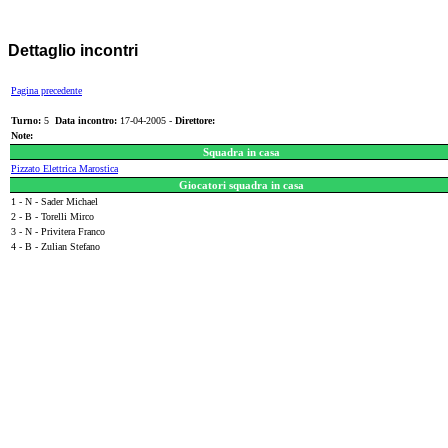
Dettaglio incontri
Pagina precedente
Turno:
5
Data incontro:
17-04-2005 -
Direttore:
Note:
Squadra in casa
Pizzato Elettrica Marostica
Giocatori squadra in casa
1 - N - Sader Michael
2 - B - Torelli Mirco
3 - N - Privitera Franco
4 - B - Zulian Stefano