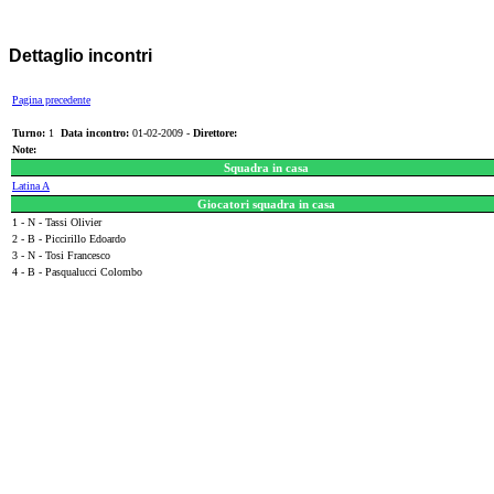
Dettaglio incontri
Pagina precedente
Turno:
1
Data incontro:
01-02-2009 -
Direttore:
Note:
Squadra in casa
Latina A
Giocatori squadra in casa
1 - N - Tassi Olivier
2 - B - Piccirillo Edoardo
3 - N - Tosi Francesco
4 - B - Pasqualucci Colombo