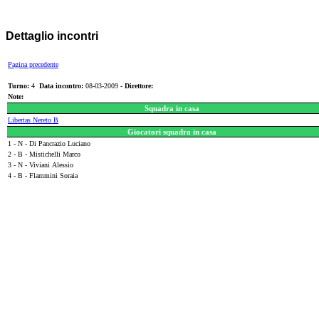
Dettaglio incontri
Pagina precedente
Turno:
4
Data incontro:
08-03-2009 -
Direttore:
Note:
Squadra in casa
Libertas Nereto B
Giocatori squadra in casa
1 - N - Di Pancrazio Luciano
2 - B - Mistichelli Marco
3 - N - Viviani Alessio
4 - B - Flammini Soraia