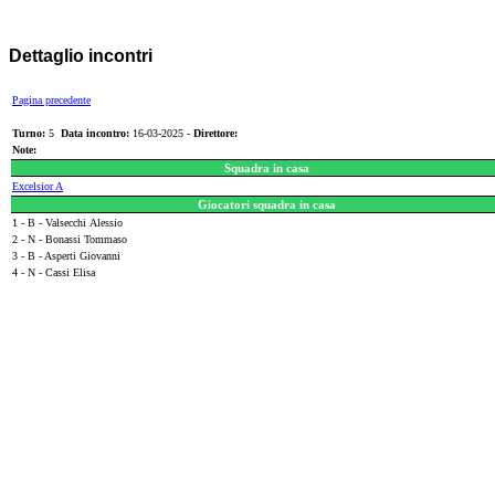
Dettaglio incontri
Pagina precedente
Turno:
5
Data incontro:
16-03-2025 -
Direttore:
Note:
Squadra in casa
Excelsior A
Giocatori squadra in casa
1 - B - Valsecchi Alessio
2 - N - Bonassi Tommaso
3 - B - Asperti Giovanni
4 - N - Cassi Elisa