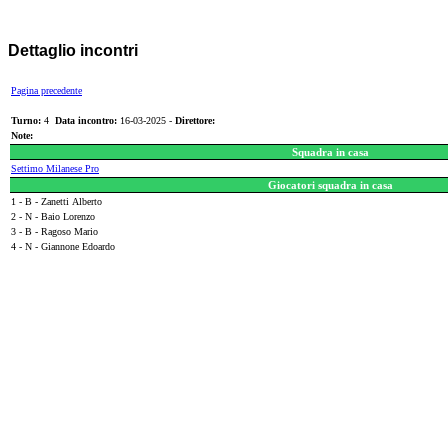
Dettaglio incontri
Pagina precedente
Turno:
4
Data incontro:
16-03-2025 -
Direttore:
Note:
Squadra in casa
Settimo Milanese Pro
Giocatori squadra in casa
1 - B - Zanetti Alberto
2 - N - Baio Lorenzo
3 - B - Ragoso Mario
4 - N - Giannone Edoardo