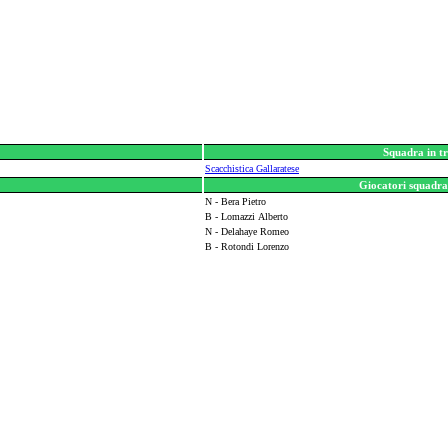
Squadra in tr
Scacchistica Gallaratese
Giocatori squadra 
N - Bera Pietro
B - Lomazzi Alberto
N - Delahaye Romeo
B - Rotondi Lorenzo