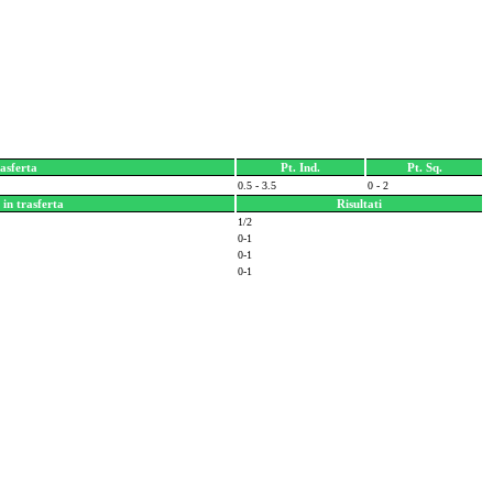
asferta
Pt. Ind.
Pt. Sq.
0.5 - 3.5
0 - 2
in trasferta
Risultati
1/2
0-1
0-1
0-1