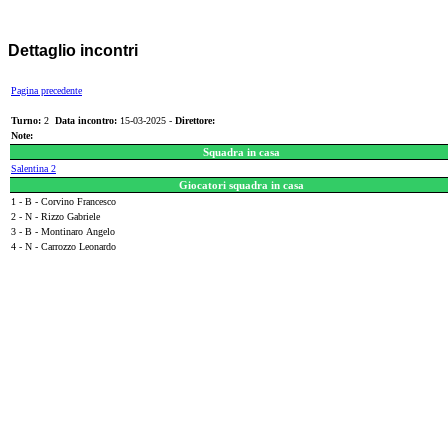
Dettaglio incontri
Pagina precedente
Turno:
2
Data incontro:
15-03-2025 -
Direttore:
Note:
Squadra in casa
Salentina 2
Giocatori squadra in casa
1 - B - Corvino Francesco
2 - N - Rizzo Gabriele
3 - B - Montinaro Angelo
4 - N - Carrozzo Leonardo