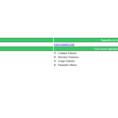
Squadra in tr
Lecce Scacchi Link
Giocatori squadra 
N - Cudazzo Fabrizio
B - Beccarisi Francesco
N - Longo Gabriele
B - Patarnello Matteo