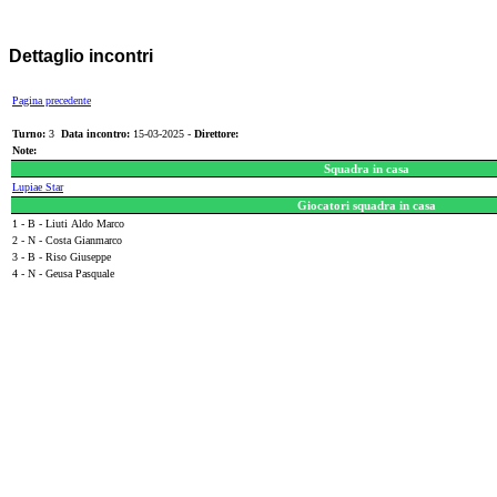
Dettaglio incontri
Pagina precedente
Turno:
3
Data incontro:
15-03-2025 -
Direttore:
Note:
Squadra in casa
Lupiae Star
Giocatori squadra in casa
1 - B - Liuti Aldo Marco
2 - N - Costa Gianmarco
3 - B - Riso Giuseppe
4 - N - Geusa Pasquale