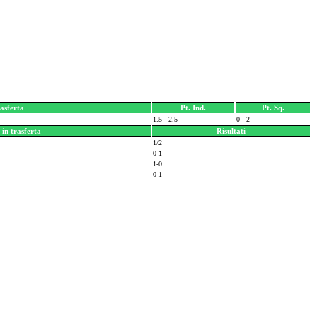
asferta
Pt. Ind.
Pt. Sq.
1.5 - 2.5
0 - 2
in trasferta
Risultati
1/2
0-1
1-0
0-1