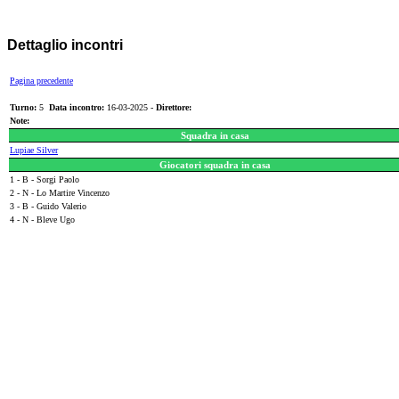
Dettaglio incontri
Pagina precedente
Turno:
5
Data incontro:
16-03-2025 -
Direttore:
Note:
Squadra in casa
Lupiae Silver
Giocatori squadra in casa
1 - B - Sorgi Paolo
2 - N - Lo Martire Vincenzo
3 - B - Guido Valerio
4 - N - Bleve Ugo