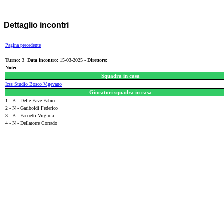
Dettaglio incontri
Pagina precedente
Turno:
3
Data incontro:
15-03-2025 -
Direttore:
Note:
Squadra in casa
Icss Studio Bosco Vigevano
Giocatori squadra in casa
1 - B - Delle Fave Fabio
2 - N - Gariboldi Federico
3 - B - Facoetti Virginia
4 - N - Dellatorre Corrado