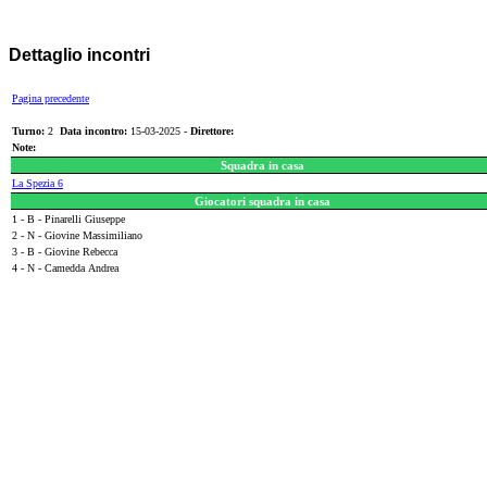
Dettaglio incontri
Pagina precedente
Turno:
2
Data incontro:
15-03-2025 -
Direttore:
Note:
Squadra in casa
La Spezia 6
Giocatori squadra in casa
1 - B - Pinarelli Giuseppe
2 - N - Giovine Massimiliano
3 - B - Giovine Rebecca
4 - N - Camedda Andrea