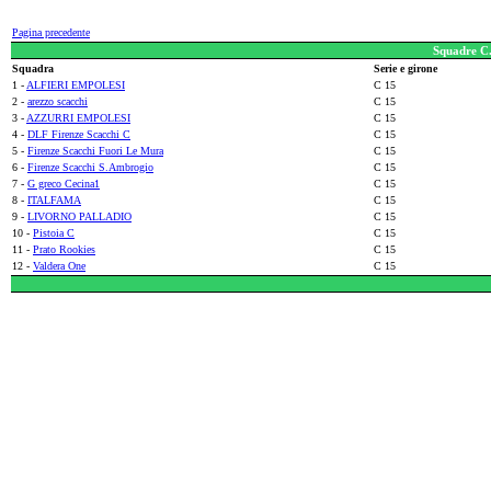
Pagina precedente
Squadre C.
Squadra
Serie e girone
1 -
ALFIERI EMPOLESI
C 15
2 -
arezzo scacchi
C 15
3 -
AZZURRI EMPOLESI
C 15
4 -
DLF Firenze Scacchi C
C 15
5 -
Firenze Scacchi Fuori Le Mura
C 15
6 -
Firenze Scacchi S.Ambrogio
C 15
7 -
G greco Cecina1
C 15
8 -
ITALFAMA
C 15
9 -
LIVORNO PALLADIO
C 15
10 -
Pistoia C
C 15
11 -
Prato Rookies
C 15
12 -
Valdera One
C 15