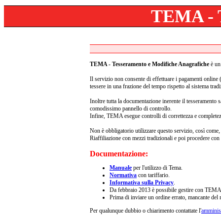
TEMA - T
TEMA - Tesseramento e Modifiche Anagrafiche
è un 
Il servizio non consente di effettuare i pagamenti online (p
tessere in una frazione del tempo rispetto al sistema tradi
Inoltre tutta la documentazione inerente il tesseramento 
comodissimo pannello di controllo.
Infine, TEMA esegue controlli di correttezza e completezz
Non è obbligatorio utilizzare questo servizio, così come, 
Riaffiliazione con mezzi tradizionali e poi procedere co
Documentazione:
Manuale
per l'utilizzo di Tema.
Normativa
con tariffario.
Informativa sulla Privacy
.
Da febbraio 2013 è possibile gestire con TEMA
Prima di inviare un ordine errato, mancante de
Per qualunque dubbio o chiarimento contattate l'
amminist