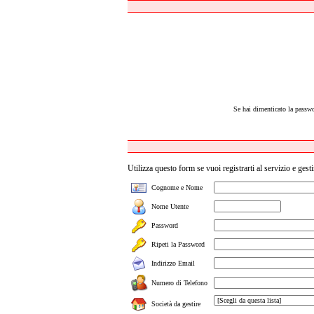
Se hai dimenticato la passwo
Utilizza questo form se vuoi registrarti al servizio e gesti
Cognome e Nome
Nome Utente
Password
Ripeti la Password
Indirizzo Email
Numero di Telefono
Società da gestire