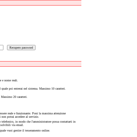
e e nome reali.
l quale poi entrerai nel sistema. Massimo 10 caratteri.
. Massimo 20 caratteri.
essere reale e funzionante. Poni la massima attenzione
ti non potrai accedere al servizio.
 telefonico, in modo che l'amministratore possa contattarti in
solvibili via email.
 quale vuoi gestire il tesseramento online.