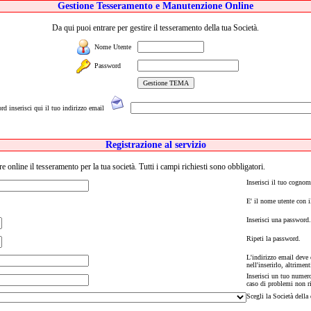
Gestione Tesseramento e Manutenzione Online
Da qui puoi entrare per gestire il tesseramento della tua Società.
Nome Utente
Password
rd inserisci qui il tuo indirizzo email
Registrazione al servizio
re online il tesseramento per la tua società. Tutti i campi richiesti sono obbligatori.
Inserisci il tuo cognom
E' il nome utente con i
Inserisci una password
Ripeti la password.
L'indirizzo email deve 
nell'inserirlo, altrimen
Inserisci un tuo numero
caso di problemi non ri
Scegli la Società della