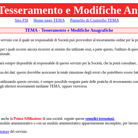
esseramento e Modifiche An
Sito FSI
Home page TEMA
Pannello di Controllo TEMA
TEMA - Tesseramento e Modifiche Anagrafiche
servizio con il quale un responsabile di Società può provvedere al tesseramento online per la pr
er i quali occorre ancora ricorrere ai sistemi che utilizzate ora); a parte questo, l'utilizzo di que
zionale.
sarà sempre disponibile al responsabile di questo servizio per la Società, che la potrà consultar
a dei dati: questo dovrebbe assicurare la totale rimozione degli errori che potrebbero essere fatt
utilizzando questo servizio, è sempre possibile eseguire parte delle pratiche di tesseramento con i
n gli ulteriori tesseramenti mediante TEMA, oppure viceversa.
 anche la
Prima Affiliazione
di una società: seguite queste
semplici istruzioni.
l modulo amministrativo o con un modulo amministrativo apparentemente incompleto, per favor
ratore
del servizio.