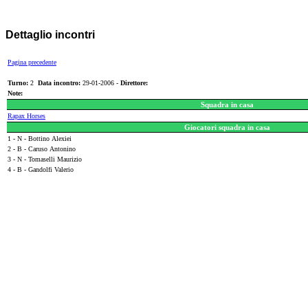
Dettaglio incontri
Pagina precedente
Turno:
2
Data incontro:
29-01-2006 -
Direttore:
Note:
Squadra in casa
Rapax Horses
Giocatori squadra in casa
1 - N - Bottino Alexiei
2 - B - Caruso Antonino
3 - N - Tomaselli Maurizio
4 - B - Gandolfi Valerio