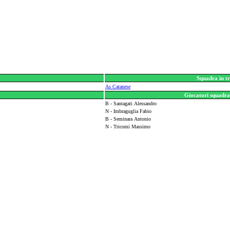
Squadra in tr
As Catanese
Giocatori squadra 
B - Santagati Alessandro
N - Imbraguglia Fabio
B - Seminara Antonio
N - Tricomi Massimo