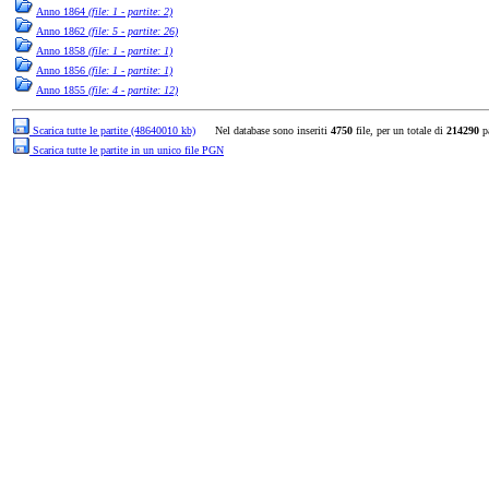
Anno 1864
(file: 1 - partite: 2)
Anno 1862
(file: 5 - partite: 26)
Anno 1858
(file: 1 - partite: 1)
Anno 1856
(file: 1 - partite: 1)
Anno 1855
(file: 4 - partite: 12)
Scarica tutte le partite (48640010 kb)
Nel database sono inseriti
4750
file, per un totale di
214290
pa
Scarica tutte le partite in un unico file PGN