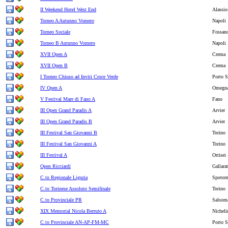
II Weekend Hotel West End
Alassio
Torneo A Autunno Vomero
Napoli
Torneo Sociale
Fossan
Torneo B Autunno Vomero
Napoli
XVII Open A
Crema
XVII Open B
Crema
I Torneo Chiuso ad Inviti Croce Verde
Porto S
IV Open A
Omegn
V Festival Mare di Fano A
Fano
III Open Grand Paradis A
Arvier
III Open Grand Paradis B
Arvier
III Festival San Giovanni B
Torino
III Festival San Giovanni A
Torino
III Festival A
Ortisei
Open Ricciardi
Gallara
C.to Regionale Liguria
Spotor
C.to Torinese Assoluto Semifinale
Torino
C.to Provinciale PR
Salsom
XIX Memorial Nicola Berruto A
Nicheli
C.to Provinciale AN-AP-FM-MC
Porto S