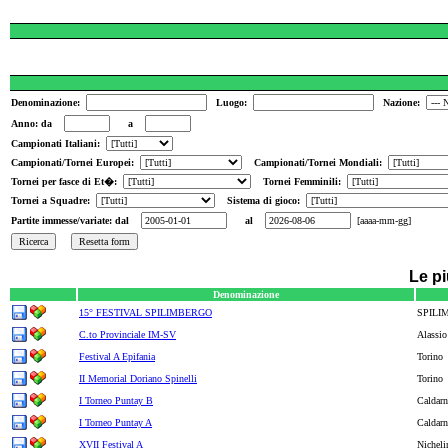
Denominazione:
Luogo:
Nazione:
Anno: da
a
Campionati Italiani:
Campionati/Tornei Europei:
Campionati/Tornei Mondiali:
Tornei per fasce di Et�:
Tornei Femminili:
Tornei a Squadre:
Sistema di gioco:
Partite immesse/variate: dal
al
[aaaa-mm-gg]
Le pi
Denominazione
15° FESTIVAL SPILIMBERGO
SPILI
C.to Provinciale IM-SV
Alassio
Festival A Epifania
Torino
II Memorial Doriano Spinelli
Torino
I Torneo Puntay B
Caldarn
I Torneo Puntay A
Caldarn
XVII Festival A
Nicheli