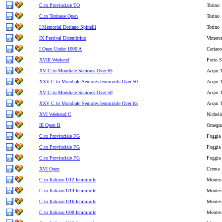
C.to Provinciale TO
Torino
C.to Torinese Open
Torino
I Memorial Doriano Spinelli
Torino
IX Festival Dicembrino
Vimerca
I Open Under 1600 A
Ceriano
XVIII Weekend
Porto S
XV C.to Mondiale Seniores Over 65
Acqui 
XXV C.to Mondiale Seniores femminile Over 50
Acqui 
XV C.to Mondiale Seniores Over 50
Acqui 
XXV C.to Mondiale Seniores femminile Over 65
Acqui 
XVI Weekend C
Nicheli
III Open B
Omegn
C.to Provinciale FG
Foggia
C.to Provinciale FG
Foggia
C.to Provinciale FG
Foggia
XVI Open
Crema
C.to Italiano U12 femminile
Montes
C.to Italiano U14 femminile
Montes
C.to Italiano U16 femminile
Montes
C.to Italiano U08 femminile
Montes